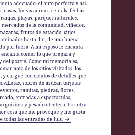
iento adecuado, el auto perfecto y asi.
casas, líneas aereas, rentals, fechas,
 granjas, playas, parques naturales,
y mercados de la comunidad, viñedos,
azaras, frutos de estación, sitios
xaminados hasta dar, de una buena
da por fuera. A mi esposo le encanta
me encanta comer lo que prepara y
 del postre. Como mi memoria es,
mar nota de los sitios visitados, los
s, y cargué con cientos de detalles que
villetas, sobres de azúcar, tarjetas
eventos, ramitas, piedras, flores,
rcado, entradas a espectaculos,
larguisimo y pesado etcetera. Por otra
uier cosa que me provoque y me gusta
e todas las entradas de lulu