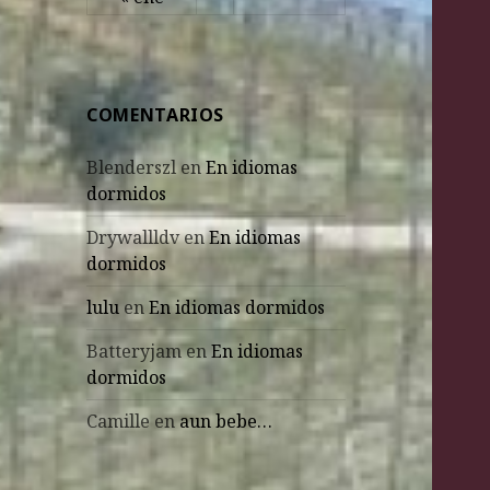
COMENTARIOS
Blenderszl
en
En idiomas
dormidos
Drywallldv
en
En idiomas
dormidos
lulu
en
En idiomas dormidos
Batteryjam
en
En idiomas
dormidos
Camille
en
aun bebe…