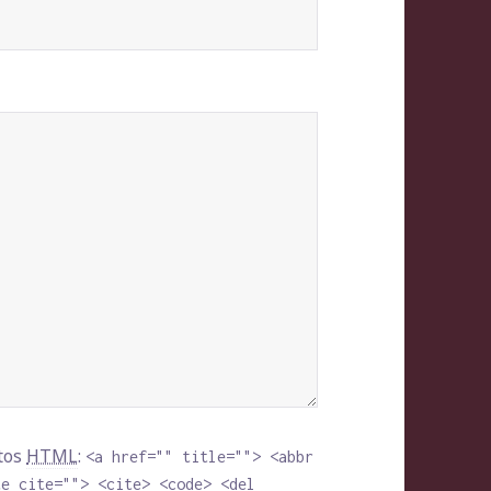
utos
HTML
:
<a href="" title=""> <abbr
te cite=""> <cite> <code> <del