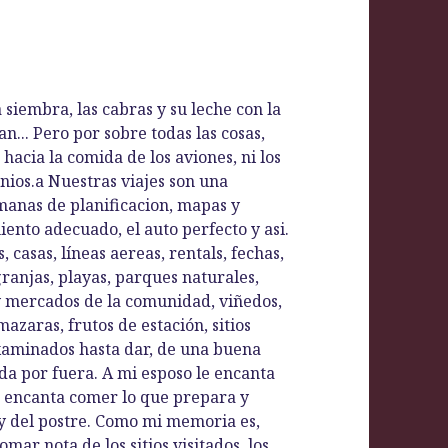
 siembra, las cabras y su leche con la
n... Pero por sobre todas las cosas,
hacia la comida de los aviones, ni los
nios.a Nuestras viajes son una
manas de planificacion, mapas y
iento adecuado, el auto perfecto y asi.
casas, líneas aereas, rentals, fechas,
 granjas, playas, parques naturales,
y mercados de la comunidad, viñedos,
azaras, frutos de estación, sitios
xaminados hasta dar, de una buena
da por fuera. A mi esposo le encanta
me encanta comer lo que prepara y
 del postre. Como mi memoria es,
mar nota de los sitios visitados, los