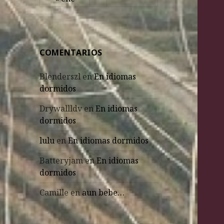
COMENTARIOS
Blenderszl
en
En idiomas
dormidos
Drywallldv
en
En idiomas
dormidos
lulu
en
En idiomas dormidos
Batteryjam
en
En idiomas
dormidos
Camille
en
aun bebe…