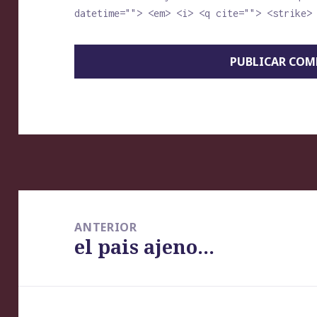
datetime=""> <em> <i> <q cite=""> <strike>
Navegación
de
ANTERIOR
el pais ajeno…
entradas
Entrada
anterior: