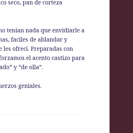
nco seco, pan de corteza
o tenian nada que envidiarle a
as, faciles de ablandar y
e les ofrecí. Preparadas con
forzamos el acento castizo para
do” y “de olla”.
uerzos geniales.