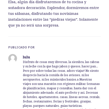
Elsa, algún día disfrutaremos de tu cocina y
soñadora decoración. Esplendor, dormiremos entre
tus sábanas, disfrutando tus novísimas
instalaciones entre las “piedras viejas”. Solamente
que ya no será una sorpresa.
PUBLICADO POR
lulu
Disfruto de cosas muy diversas, la siembra, las cabras
y su leche con la que hago jabon y quesos, hacer pan...
Pero por sobre todas las cosas, adoro viajar! No siento
desprecio hacia la comida de los aviones, ni los
aeropuertos, ni los minúsculos banios.a Nuestras
viajes son una maratón con régimen militar. Semanas
de planificacion, mapas y consultas, hasta dar con el
alojamiento adecuado, el auto perfecto y asi. Decenas
de hoteles, apartamentos, casas, líneas aereas, rentals,
fechas, restaurantes, ferias y festivales, granjas,
playas, parques naturales, guias turísticas,