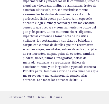
supermercados y mercados de la comunidad, viñedos,
siembras y bodegas, molinos y almazaras, frutos de
estación, sitios web, etc, son meticulosamente
examinados hasta dar, de una buena vez!, con la
perfección. Nada queda por fuera. A mi esposo le
encanta elegir el vino y cocinar, y a mi me encanta
comer lo que prepara y generalmente me ocupo del
pan y del postre. Como mi memoria es, digamos,
superficial, comencé a tomar nota de los sitios
visitados, los restaurantes, sus platos y bebidas, y
cargué con cientos de detalles que me recordaran
nuestros viajes, servilletas, sobres de azúcar, tarjetas
de restaurantes, mapas, guías de eventos, ramitas,
piedras, flores, plumas, fotografías, bolsas de
mercado, entradas a espectaculos, tickets de
estacionamiento, y un larguisimo y pesado etcetera.
Por otra parte, tambien escribo de cualquier cosa que
me provoque y me gusta ponerle musica a las
entradas.
Lee todas las entradas de lulu
Publicado
febrero 1, 2012
Autor
lulu
Categorías
Causa
el