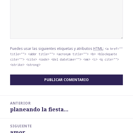
Puedes usar las siguientes etiquetas y atributos
HTML
:
<a href=""
title=""> <abbr title=""> <acronym title=""> <b> <blockquote
cite=""> <cite> <code> <del datetime=""> <em> <i> <q cite="">
<strike> <strong>
Navegación
ANTERIOR
de
planeando la fiesta…
Entrada
entradas
anterior:
SIGUIENTE
amor
Entrada